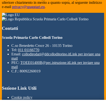
ulteriore chiarimento in merito a quanto sopra, al seguente indirizzo
e-mail
privacy@spaggiari.eu
.
Scuola Primaria Carlo Collodi Torino
Contatti
Scuola Primaria Carlo Collodi Torino
C.so Benedetto Croce 26 - 10135 Torino
Tel:
011 01166770
Email:
collodirodari@ddcolloditorino.it
Link per inviare una
mail
PEC:
TOEE01400B@pec.istruzione.it
Link per inviare una
mail
C.F.: 80092260019
Sezione Link Utili
Cookie policy
Note legali
Informativa Privacy