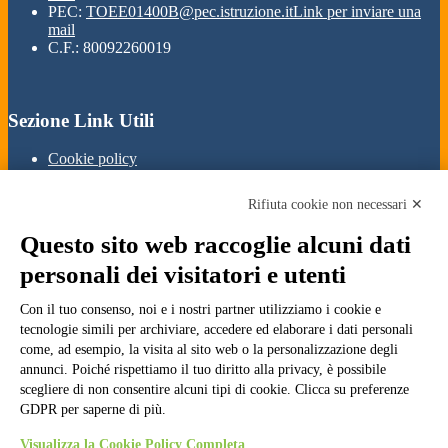
PEC:
TOEE01400B@pec.istruzione.it
Link per inviare una
mail
C.F.: 80092260019
Sezione Link Utili
Cookie policy
Note legali
Informativa Privacy
Rifiuta cookie non necessari ✕
Ufficio Relazioni con il Pubblico
Dichiarazione di accessibilità
Questo sito web raccoglie alcuni dati
Obiettivi di accessibilità
Whistleblowing
personali dei visitatori e utenti
Gestione consensi cookie
Amministrazione trasparente
Con il tuo consenso, noi e i nostri partner utilizziamo i cookie e
tecnologie simili per archiviare, accedere ed elaborare i dati personali
Pagina visualizzata
738
volte
come, ad esempio, la visita al sito web o la personalizzazione degli
annunci. Poiché rispettiamo il tuo diritto alla privacy, è possibile
Sezione Copyright
scegliere di non consentire alcuni tipi di cookie. Clicca su preferenze
GDPR per saperne di più.
Copyright 2026 | Engineered and powered by Gruppo Spaggiari
Visualizza la Cookie Policy Completa