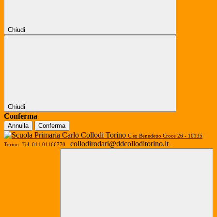
Chiudi
Chiudi
Conferma
Annulla
Conferma
C.so Benedetto Croce 26 - 10135
collodirodari@ddcolloditorino.it
Torino
Tel. 011 01166770