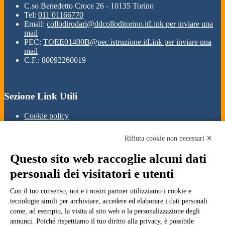
C.so Benedetto Croce 26 - 10135 Torino
Tel:
011 01166770
Email:
collodirodari@ddcolloditorino.it
Link per inviare una
mail
PEC:
TOEE01400B@pec.istruzione.it
Link per inviare una
mail
C.F.: 80092260019
Sezione Link Utili
Cookie policy
Note legali
Informativa Privacy
Rifiuta cookie non necessari ✕
Ufficio Relazioni con il Pubblico
Dichiarazione di accessibilità
Questo sito web raccoglie alcuni dati
Obiettivi di accessibilità
Whistleblowing
personali dei visitatori e utenti
Gestione consensi cookie
Amministrazione trasparente
Con il tuo consenso, noi e i nostri partner utilizziamo i cookie e
tecnologie simili per archiviare, accedere ed elaborare i dati personali
Pagina visualizzata
543
volte
come, ad esempio, la visita al sito web o la personalizzazione degli
annunci. Poiché rispettiamo il tuo diritto alla privacy, è possibile
Sezione Copyright