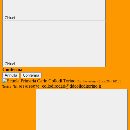
Chiudi
Chiudi
Conferma
Annulla
Conferma
C.so Benedetto Croce 26 - 10135
collodirodari@ddcolloditorino.it
Torino
Tel. 011 01166770