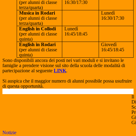
(per alunni di classe
16:30/17:30
terza/quarta)
Musica in Rodari
Lunedì
(per alunni di classe
16:30/17:30
terza/quarta)
English in Collodi
Lunedì
(per alunni di classe
16:45/18:45
quinta)
English in Rodari
Giovedì
(per alunni di classe
16:45/18:45
quinta)
Sono disponibili ancora dei posti nei vari moduli e si invitano le
famiglie a prendere visione sul sito della scuola delle modalità di
partecipazione al seguente
LINK
.
Si auspica che il maggior numero di alunni possibile possa usufruire
di questa opportunità.
Il
Di
Sc
Pr
Gi
Gi
Notizie