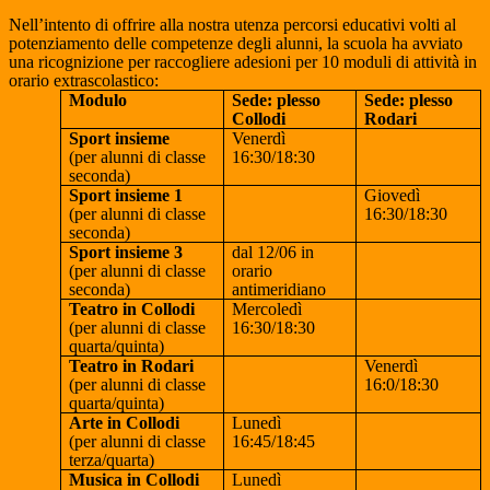
Nell’intento di offrire alla nostra utenza percorsi educativi volti al
potenziamento delle competenze degli alunni, la scuola ha avviato
una ricognizione per raccogliere adesioni per 10 moduli di attività in
orario extrascolastico:
Modulo
Sede: plesso
Sede: plesso
Collodi
Rodari
Sport insieme
Venerdì
(per alunni di classe
16:30/18:30
seconda)
Sport insieme 1
Giovedì
(per alunni di classe
16:30/18:30
seconda)
Sport insieme 3
dal 12/06 in
(per alunni di classe
orario
seconda)
antimeridiano
Teatro in Collodi
Mercoledì
(per alunni di classe
16:30/18:30
quarta/quinta)
Teatro in Rodari
Venerdì
(per alunni di classe
16:0/18:30
quarta/quinta)
Arte in Collodi
Lunedì
(per alunni di classe
16:45/18:45
terza/quarta)
Musica in Collodi
Lunedì