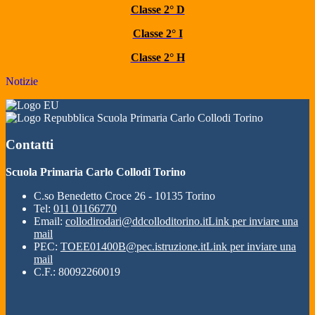
Classe 2° D
Classe 2° I
Classe 2° H
Notizie
Scuola Primaria Carlo Collodi Torino
Contatti
Scuola Primaria Carlo Collodi Torino
C.so Benedetto Croce 26 - 10135 Torino
Tel:
011 01166770
Email:
collodirodari@ddcolloditorino.it
Link per inviare una
mail
PEC:
TOEE01400B@pec.istruzione.it
Link per inviare una
mail
C.F.: 80092260019