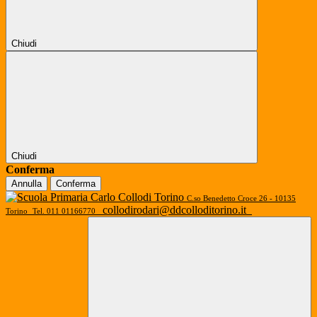
Chiudi
Chiudi
Conferma
Annulla
Conferma
C.so Benedetto Croce 26 - 10135
collodirodari@ddcolloditorino.it
Torino
Tel. 011 01166770