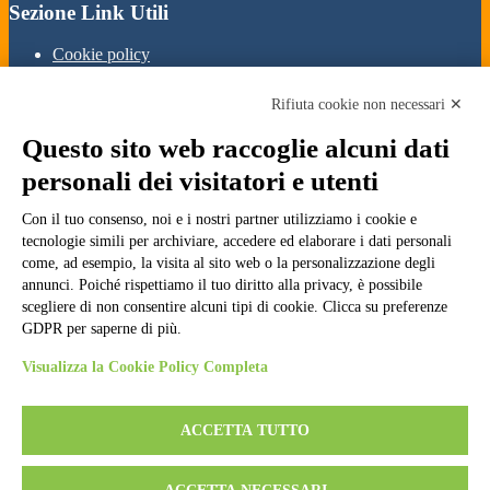
Sezione Link Utili
Cookie policy
Note legali
Informativa Privacy
Rifiuta cookie non necessari ✕
Ufficio Relazioni con il Pubblico
Dichiarazione di accessibilità
Questo sito web raccoglie alcuni dati
Obiettivi di accessibilità
Whistleblowing
personali dei visitatori e utenti
Gestione consensi cookie
Amministrazione trasparente
Con il tuo consenso, noi e i nostri partner utilizziamo i cookie e
tecnologie simili per archiviare, accedere ed elaborare i dati personali
Pagina visualizzata
2162
volte
come, ad esempio, la visita al sito web o la personalizzazione degli
annunci. Poiché rispettiamo il tuo diritto alla privacy, è possibile
Sezione Copyright
scegliere di non consentire alcuni tipi di cookie. Clicca su preferenze
GDPR per saperne di più.
Copyright 2026 | Engineered and powered by Gruppo Spaggiari
Visualizza la Cookie Policy Completa
Parma S.p.A. | Divisione Publishing & New Social Media
Disclaimer trattamento dati personali
ACCETTA TUTTO