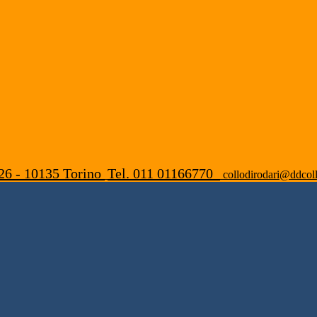
26 - 10135 Torino
Tel. 011 01166770
collodirodari@ddcoll