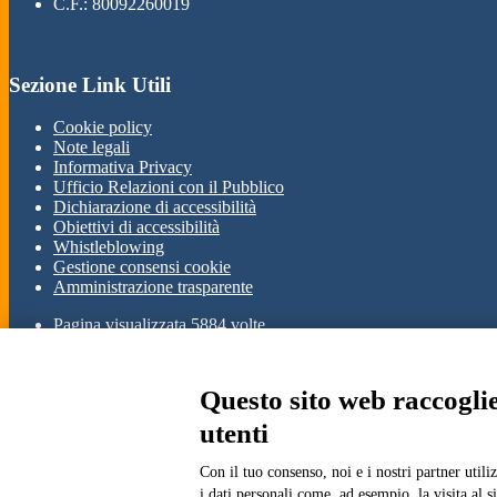
C.F.: 80092260019
Sezione Link Utili
Cookie policy
Note legali
Informativa Privacy
Ufficio Relazioni con il Pubblico
Dichiarazione di accessibilità
Obiettivi di accessibilità
Whistleblowing
Gestione consensi cookie
Amministrazione trasparente
Pagina visualizzata
5884
volte
Sezione Copyright
Questo sito web raccoglie 
utenti
Copyright 2026 | Engineered and powered by Gruppo Spaggiari Parm
Disclaimer trattamento dati personali
Con il tuo consenso, noi e i nostri partner util
i dati personali come, ad esempio, la visita al 