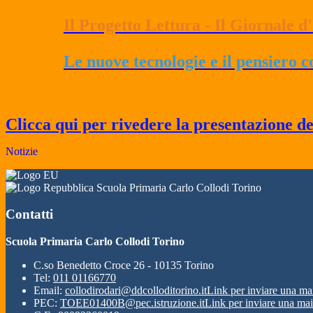
Il Progetto Lettura - Il Giornale d'I
Le nuove tecnologie e il pensiero 
Clicca qui per rivedere la presentazione de
Notizie
Scuola Primaria Carlo Collodi Torino
Contatti
Scuola Primaria Carlo Collodi Torino
C.so Benedetto Croce 26 - 10135 Torino
Tel:
011 01166770
Email:
collodirodari@ddcolloditorino.it
Link per inviare una ma
PEC:
TOEE01400B@pec.istruzione.it
Link per inviare una mai