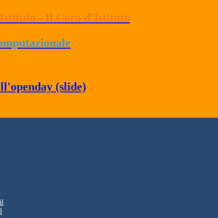
stituto - Il Coro d'Istituto
computazionale
ll'openday (slide)
il
l