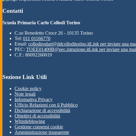
Contatti
Scuola Primaria Carlo Collodi Torino
C.so Benedetto Croce 26 - 10135 Torino
Tel:
011 01166770
Email:
collodirodari@ddcolloditorino.it
Link per inviare una ma
PEC:
TOEE01400B@pec.istruzione.it
Link per inviare una mai
C.F.: 80092260019
Sezione Link Utili
Cookie policy
Note legali
Informativa Privacy
Ufficio Relazioni con il Pubblico
Dichiarazione di accessibilità
Obiettivi di accessibilità
Whistleblowing
Gestione consensi cookie
Amministrazione trasparente