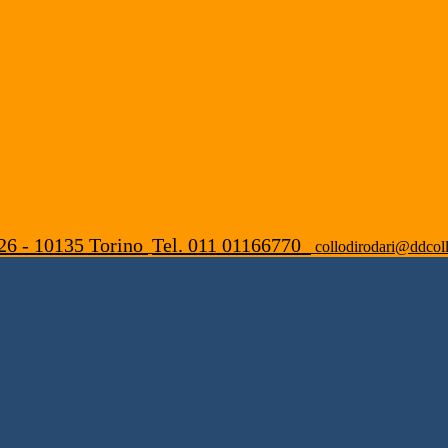
26 - 10135 Torino
Tel. 011 01166770
collodirodari@ddcoll