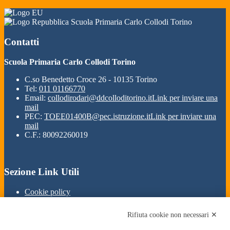
Scuola Primaria Carlo Collodi Torino
Contatti
Scuola Primaria Carlo Collodi Torino
C.so Benedetto Croce 26 - 10135 Torino
Tel:
011 01166770
Email:
collodirodari@ddcolloditorino.it
Link per inviare una
mail
PEC:
TOEE01400B@pec.istruzione.it
Link per inviare una
mail
C.F.: 80092260019
Sezione Link Utili
Cookie policy
Note legali
Informativa Privacy
Rifiuta cookie non necessari ✕
Ufficio Relazioni con il Pubblico
Dichiarazione di accessibilità