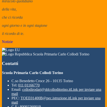
miracolo quotidiano
della vita,
che ci ricorda
ogni giorno e in ogni stagione
il ricordo di te.
Notizie
Scuola Primaria Carlo Collodi Torino
Contatti
Scuola Primaria Carlo Collodi Torino
C.so Benedetto Croce 26 - 10135 Torino
Tel:
011 01166770
Email:
collodirodari@ddcolloditorino.it
Link per inviare una
mail
PEC:
TOEE01400B@pec.istruzione.it
Link per inviare una
mail
C.F.: 80092260019