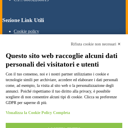
Sezione Link Utili
Cookie policy
Note legali
Informativa Privacy
Rifiuta cookie non necessari ✕
Ufficio Relazioni con il Pubblico
Dichiarazione di accessibilità
Questo sito web raccoglie alcuni dati
Obiettivi di accessibilità
Whistleblowing
personali dei visitatori e utenti
Gestione consensi cookie
Amministrazione trasparente
Con il tuo consenso, noi e i nostri partner utilizziamo i cookie e
tecnologie simili per archiviare, accedere ed elaborare i dati personali
Pagina visualizzata
1638
volte
come, ad esempio, la visita al sito web o la personalizzazione degli
annunci. Poiché rispettiamo il tuo diritto alla privacy, è possibile
Sezione Copyright
scegliere di non consentire alcuni tipi di cookie. Clicca su preferenze
GDPR per saperne di più.
Copyright 2026 | Engineered and powered by Gruppo Spaggiari
Visualizza la Cookie Policy Completa
Parma S.p.A. | Divisione Publishing & New Social Media
Disclaimer trattamento dati personali