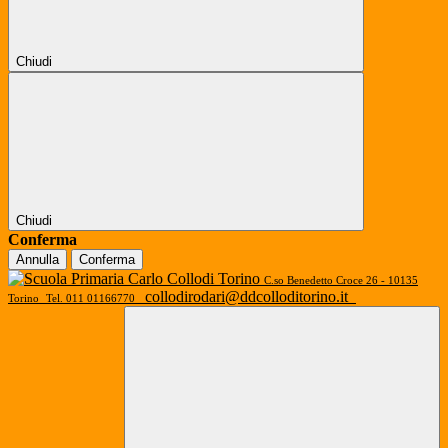
Chiudi
Chiudi
Conferma
Annulla
Conferma
C.so Benedetto Croce 26 - 10135
collodirodari@ddcolloditorino.it
Torino
Tel. 011 01166770