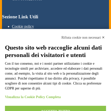
Sezione Link Utili
Cookie policy
Note legali
Informativa Privacy
Rifiuta cookie non necessari ✕
Ufficio Relazioni con il Pubblico
Dichiarazione di accessibilità
Questo sito web raccoglie alcuni dati
Obiettivi di accessibilità
Whistleblowing
personali dei visitatori e utenti
Gestione consensi cookie
Amministrazione trasparente
Con il tuo consenso, noi e i nostri partner utilizziamo i cookie e
tecnologie simili per archiviare, accedere ed elaborare i dati personali
Pagina visualizzata
866
volte
come, ad esempio, la visita al sito web o la personalizzazione degli
annunci. Poiché rispettiamo il tuo diritto alla privacy, è possibile
Sezione Copyright
scegliere di non consentire alcuni tipi di cookie. Clicca su preferenze
GDPR per saperne di più.
Copyright 2026 | Engineered and powered by Gruppo Spaggiari
Visualizza la Cookie Policy Completa
Parma S.p.A. | Divisione Publishing & New Social Media
Disclaimer trattamento dati personali