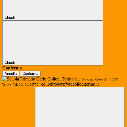
Chiudi
Chiudi
Conferma
Annulla
Conferma
C.so Benedetto Croce 26 - 10135
collodirodari@ddcolloditorino.it
Torino
Tel. 011 01166770