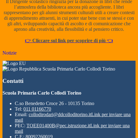
Il Dirigente scolastico ringrazia per la donazone in libri che rende
l’atmosfera della biblioteca ancora più accogliente.
I libri
rappresentano per gli alunni strumenti culturali utili a creare contesti
di apprendimento attraenti, in cui poter star bene con se stessi e con
gli altri, sviluppando capacità di ascolto e di comunicazione che
aprono alla creatività, alla flessibilità e al pensiero critico.
👉
Cliccare sul link per scoprire di più
👈
Notizie
Scuola Primaria Carlo Collodi Torino
Contatti
Scuola Primaria Carlo Collodi Torino
C.so Benedetto Croce 26 - 10135 Torino
Tel:
011 01166770
Email:
collodirodari@ddcolloditorino.it
Link per inviare una
mail
PEC:
TOEE01400B@pec.istruzione.it
Link per inviare una
mail
C.F.: 80092260019