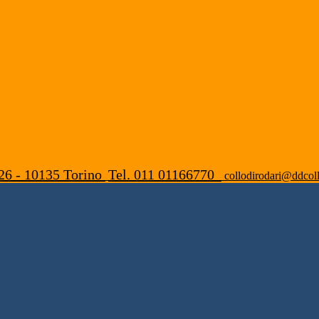
26 - 10135 Torino
Tel. 011 01166770
collodirodari@ddcoll