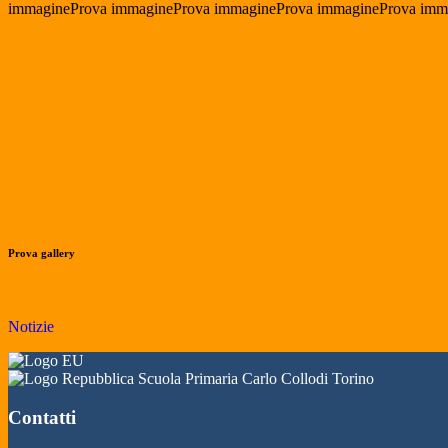
immagineProva immagineProva immagineProva immagineProva imm
Prova gallery
Notizie
Scuola Primaria Carlo Collodi Torino
Contatti