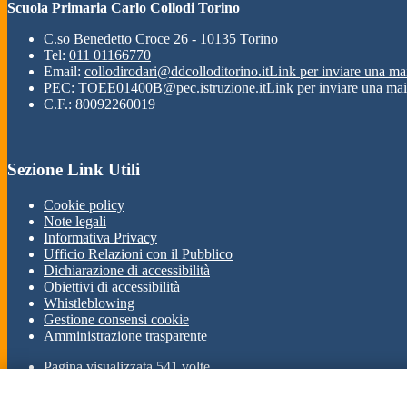
Scuola Primaria Carlo Collodi Torino
C.so Benedetto Croce 26 - 10135 Torino
Tel:
011 01166770
Email:
collodirodari@ddcolloditorino.it
Link per inviare una ma
PEC:
TOEE01400B@pec.istruzione.it
Link per inviare una mai
C.F.: 80092260019
Sezione Link Utili
Cookie policy
Note legali
Informativa Privacy
Ufficio Relazioni con il Pubblico
Dichiarazione di accessibilità
Obiettivi di accessibilità
Whistleblowing
Gestione consensi cookie
Amministrazione trasparente
Pagina visualizzata
541
volte
Sezione Copyright