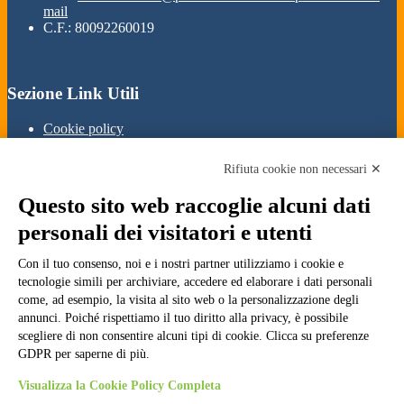
mail
C.F.: 80092260019
Sezione Link Utili
Cookie policy
Note legali
Informativa Privacy
Rifiuta cookie non necessari ✕
Ufficio Relazioni con il Pubblico
Dichiarazione di accessibilità
Questo sito web raccoglie alcuni dati
Obiettivi di accessibilità
Whistleblowing
personali dei visitatori e utenti
Gestione consensi cookie
Amministrazione trasparente
Con il tuo consenso, noi e i nostri partner utilizziamo i cookie e
tecnologie simili per archiviare, accedere ed elaborare i dati personali
Pagina visualizzata
2294
volte
come, ad esempio, la visita al sito web o la personalizzazione degli
annunci. Poiché rispettiamo il tuo diritto alla privacy, è possibile
Sezione Copyright
scegliere di non consentire alcuni tipi di cookie. Clicca su preferenze
GDPR per saperne di più.
Copyright 2026 | Engineered and powered by Gruppo Spaggiari
Visualizza la Cookie Policy Completa
Parma S.p.A. | Divisione Publishing & New Social Media