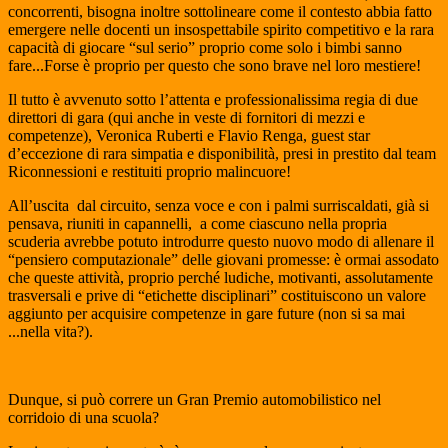
concorrenti, bisogna inoltre sottolineare come il contesto abbia fatto
emergere nelle docenti un insospettabile spirito competitivo e la rara
capacità di giocare “sul serio” proprio come solo i bimbi sanno
fare...Forse è proprio per questo che sono brave nel loro mestiere!
Il tutto è avvenuto sotto l’attenta e professionalissima regia di due
direttori di gara (qui anche in veste di fornitori di mezzi e
competenze), Veronica Ruberti e Flavio Renga, guest star
d’eccezione di rara simpatia e disponibilità, presi in prestito dal team
Riconnessioni e restituiti proprio malincuore!
All’uscita dal circuito, senza voce e con i palmi surriscaldati, già si
pensava, riuniti in capannelli, a come ciascuno nella propria
scuderia avrebbe potuto introdurre questo nuovo modo di allenare il
“pensiero computazionale” delle giovani promesse: è ormai assodato
che queste attività, proprio perché ludiche, motivanti, assolutamente
trasversali e prive di “etichette disciplinari” costituiscono un valore
aggiunto per acquisire competenze in gare future (non si sa mai
...nella vita?).
Dunque, si può correre un Gran Premio automobilistico nel
corridoio di una scuola?