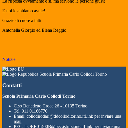
La risposta ovviamente è sì, ma servono le persone giuste.
E noi le abbiamo avute!
Grazie di cuore a tutti
Antonella Giorgio ed Elena Reggio
Notizie
Scuola Primaria Carlo Collodi Torino
Contatti
Scuola Primaria Carlo Collodi Torino
C.so Benedetto Croce 26 - 10135 Torino
Tel:
011 01166770
Email:
collodirodari@ddcolloditorino.it
Link per inviare una
mail
PEC:
TOEE01400B@pec.istruzione.it
Link per inviare una