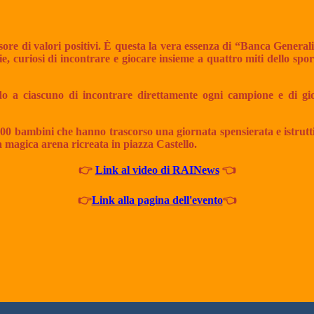
sore di valori positivi. È questa la vera essenza di “Banca Genera
rie, curiosi di incontrare e giocare insieme a quattro miti dello s
a ciascuno di incontrare direttamente ogni campione e di gioca
 500 bambini che hanno trascorso una giornata spensierata e istrutti
a magica arena ricreata in piazza Castello.
👉
Link al video di RAINews
👈
👉
Link alla pagina dell'evento
👈