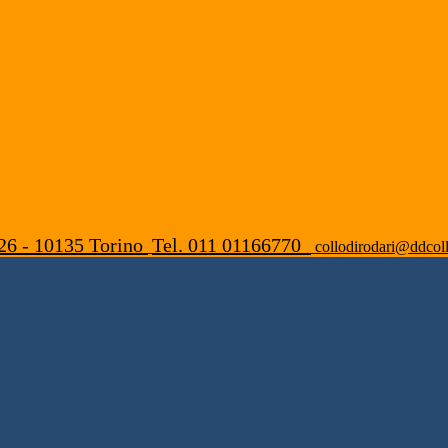
26 - 10135 Torino
Tel. 011 01166770
collodirodari@ddcoll