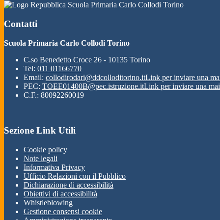
Scuola Primaria Carlo Collodi Torino
Contatti
Scuola Primaria Carlo Collodi Torino
C.so Benedetto Croce 26 - 10135 Torino
Tel:
011 01166770
Email:
collodirodari@ddcolloditorino.it
Link per inviare una ma
PEC:
TOEE01400B@pec.istruzione.it
Link per inviare una mai
C.F.: 80092260019
Sezione Link Utili
Cookie policy
Note legali
Informativa Privacy
Ufficio Relazioni con il Pubblico
Dichiarazione di accessibilità
Obiettivi di accessibilità
Whistleblowing
Gestione consensi cookie