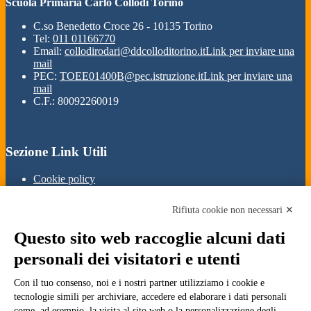
Scuola Primaria Carlo Collodi Torino
C.so Benedetto Croce 26 - 10135 Torino
Tel:
011 01166770
Email:
collodirodari@ddcolloditorino.it
Link per inviare una
mail
PEC:
TOEE01400B@pec.istruzione.it
Link per inviare una
mail
C.F.: 80092260019
Sezione Link Utili
Cookie policy
Note legali
Informativa Privacy
Rifiuta cookie non necessari ✕
Ufficio Relazioni con il Pubblico
Dichiarazione di accessibilità
Questo sito web raccoglie alcuni dati
Obiettivi di accessibilità
Whistleblowing
personali dei visitatori e utenti
Gestione consensi cookie
Amministrazione trasparente
Con il tuo consenso, noi e i nostri partner utilizziamo i cookie e
tecnologie simili per archiviare, accedere ed elaborare i dati personali
Pagina visualizzata
1902
volte
come, ad esempio, la visita al sito web o la personalizzazione degli