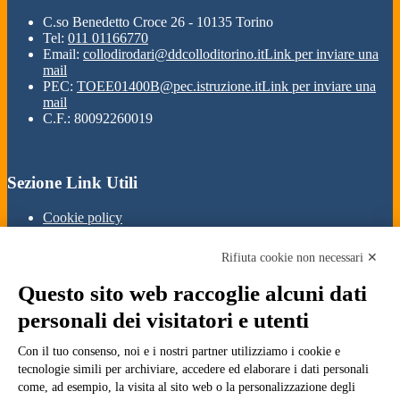
C.so Benedetto Croce 26 - 10135 Torino
Tel:
011 01166770
Email:
collodirodari@ddcolloditorino.it
Link per inviare una
mail
PEC:
TOEE01400B@pec.istruzione.it
Link per inviare una
mail
C.F.: 80092260019
Sezione Link Utili
Cookie policy
Note legali
Informativa Privacy
Rifiuta cookie non necessari ✕
Ufficio Relazioni con il Pubblico
Dichiarazione di accessibilità
Questo sito web raccoglie alcuni dati
Obiettivi di accessibilità
Whistleblowing
personali dei visitatori e utenti
Gestione consensi cookie
Amministrazione trasparente
Con il tuo consenso, noi e i nostri partner utilizziamo i cookie e
tecnologie simili per archiviare, accedere ed elaborare i dati personali
Pagina visualizzata
1814
volte
come, ad esempio, la visita al sito web o la personalizzazione degli