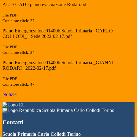
ALLEGATO piano evacuazione Rodari.pdf
File PDF
Contatore click: 27
Piano Emergenza toee01400b Scuola Primaria _CARLO
COLLODI_ - Sede 2022-02-17.pdf
File PDF
Contatore click: 24
Piano Emergenza toee01400b Scuola Primaria _GIANNI
RODARI_ 2022-02-17.pdf
File PDF
Contatore click: 47
Notizie
Scuola Primaria Carlo Collodi Torino
Contatti
Scuola Primaria Carlo Collodi Torino