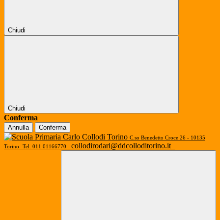
Chiudi
Chiudi
Conferma
Annulla
Conferma
C.so Benedetto Croce 26 - 10135
collodirodari@ddcolloditorino.it
Torino
Tel. 011 01166770