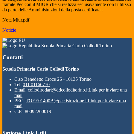
tramite Pec con il MIUR che si realizza esclusivamente con l'utilizzo
da parte delle Amministrazioni della posta certificata .
Nota Miur.pdf
Notizie
Scuola Primaria Carlo Collodi Torino
Contatti
Scuola Primaria Carlo Collodi Torino
C.so Benedetto Croce 26 - 10135 Torino
Tel:
011 01166770
Email:
collodirodari@ddcolloditorino.it
Link per inviare una
mail
PEC:
TOEE01400B@pec.istruzione.it
Link per inviare una
mail
C.F.: 80092260019
Sezione Link Utili