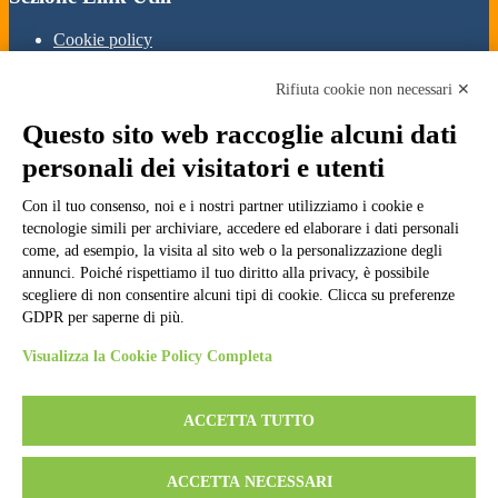
Cookie policy
Note legali
Informativa Privacy
Rifiuta cookie non necessari ✕
Ufficio Relazioni con il Pubblico
Dichiarazione di accessibilità
Questo sito web raccoglie alcuni dati
Obiettivi di accessibilità
Whistleblowing
personali dei visitatori e utenti
Gestione consensi cookie
Amministrazione trasparente
Con il tuo consenso, noi e i nostri partner utilizziamo i cookie e
tecnologie simili per archiviare, accedere ed elaborare i dati personali
Pagina visualizzata
2316
volte
come, ad esempio, la visita al sito web o la personalizzazione degli
annunci. Poiché rispettiamo il tuo diritto alla privacy, è possibile
Sezione Copyright
scegliere di non consentire alcuni tipi di cookie. Clicca su preferenze
GDPR per saperne di più.
Copyright 2026 | Engineered and powered by Gruppo Spaggiari
Visualizza la Cookie Policy Completa
Parma S.p.A. | Divisione Publishing & New Social Media
Disclaimer trattamento dati personali
ACCETTA TUTTO
ACCETTA NECESSARI