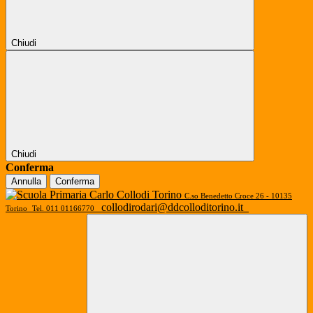
Chiudi
Chiudi
Conferma
Annulla
Conferma
C.so Benedetto Croce 26 - 10135
collodirodari@ddcolloditorino.it
Torino
Tel. 011 01166770