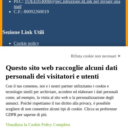
PEC:
TOEE01400B@pec.istruzione.it
Link per inviare una
mail
C.F.: 80092260019
Sezione Link Utili
Cookie policy
Note legali
Informativa Privacy
Rifiuta cookie non necessari ✕
Ufficio Relazioni con il Pubblico
Dichiarazione di accessibilità
Questo sito web raccoglie alcuni dati
Obiettivi di accessibilità
Whistleblowing
personali dei visitatori e utenti
Gestione consensi cookie
Amministrazione trasparente
Con il tuo consenso, noi e i nostri partner utilizziamo i cookie e
tecnologie simili per archiviare, accedere ed elaborare i dati personali
Pagina visualizzata
2187
volte
come, ad esempio, la visita al sito web o la personalizzazione degli
annunci. Poiché rispettiamo il tuo diritto alla privacy, è possibile
Sezione Copyright
scegliere di non consentire alcuni tipi di cookie. Clicca su preferenze
GDPR per saperne di più.
Copyright 2026 | Engineered and powered by Gruppo Spaggiari
Visualizza la Cookie Policy Completa
Parma S.p.A. | Divisione Publishing & New Social Media