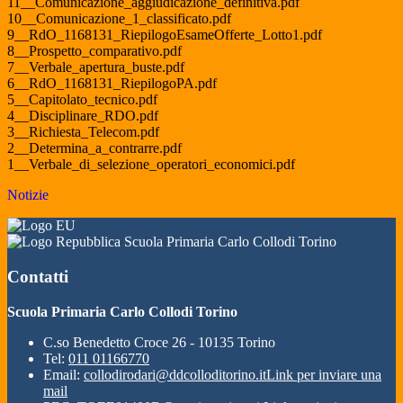
11__Comunicazione_aggiudicazione_definitiva.pdf
10__Comunicazione_1_classificato.pdf
9__RdO_1168131_RiepilogoEsameOfferte_Lotto1.pdf
8__Prospetto_comparativo.pdf
7__Verbale_apertura_buste.pdf
6__RdO_1168131_RiepilogoPA.pdf
5__Capitolato_tecnico.pdf
4__Disciplinare_RDO.pdf
3__Richiesta_Telecom.pdf
2__Determina_a_contrarre.pdf
1__Verbale_di_selezione_operatori_economici.pdf
Notizie
Scuola Primaria Carlo Collodi Torino
Contatti
Scuola Primaria Carlo Collodi Torino
C.so Benedetto Croce 26 - 10135 Torino
Tel:
011 01166770
Email:
collodirodari@ddcolloditorino.it
Link per inviare una
mail