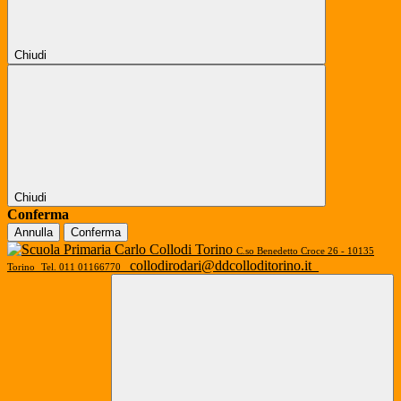
Chiudi
Chiudi
Conferma
Annulla
Conferma
C.so Benedetto Croce 26 - 10135
collodirodari@ddcolloditorino.it
Torino
Tel. 011 01166770