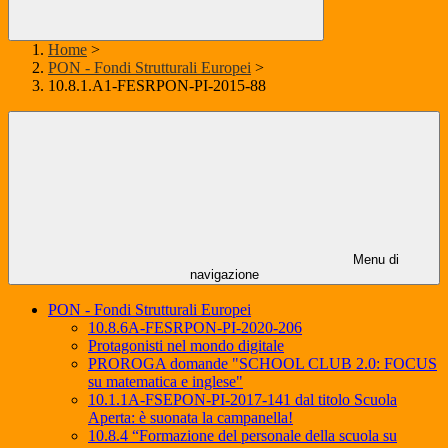
Home
>
PON - Fondi Strutturali Europei
>
10.8.1.A1-FESRPON-PI-2015-88
Menu di
navigazione
PON - Fondi Strutturali Europei
10.8.6A-FESRPON-PI-2020-206
Protagonisti nel mondo digitale
PROROGA domande "SCHOOL CLUB 2.0: FOCUS
su matematica e inglese"
10.1.1A-FSEPON-PI-2017-141 dal titolo Scuola
Aperta: è suonata la campanella!
10.8.4 “Formazione del personale della scuola su