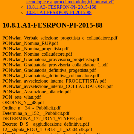
tecnologie e approcci metodologici innovativi”
10.8.1.A3- FESRPON-PI- 2015-158
10.8.1.A1-FESRPON-PI-2015-88
10.8.1.A1-FESRPON-PI-2015-88
PONwlan_Verbale_selezione_progettista_e_collaudatore.pdf
PONwlan_Nomina_RUP.pdf
PONwlan_Nomina_progettista.pdf
PONwlan_Nomina_collaudatore.pdf
PONwlan_Graduatoria_provvisoria_progettista.pdf
PONwlan_Graduatoria_provvisoria_collaudatore_1.pdf
PONwlan_Graduatoria_definitiva_progettista.pdf
PONwlan_Graduatoria_definitiva_collaudatore.pdf
PONwlan_avvselezione_interna_PROGETTISTA.pdf
PONwlan_avvselezione_interna_COLLAUDATORE.pdf
PONwlan_Assunzione_bilancio.pdf
PON_rete_wlan.pdf
ORDINE_N__48.pdf
Ordine_n__34_-_Pubblicit.pdf
Determina_n__152_-_Pubblicit.pdf
DETERMINA_172_PON1_STAFFE.pdf
Decreto_D_S__aggiudicazione_definitiva.pdf
12__stipula_RDO_t1168131_l1_p2504538.pdf