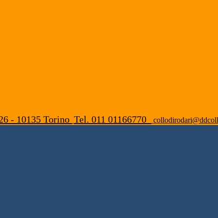
26 - 10135 Torino
Tel. 011 01166770
collodirodari@ddcoll