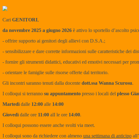
Cari
GENITORI
,
da novembre 2025 a giugno 2026
è attivo lo sportello d’ascolto ps
- offrire supporto ai genitori degli allievi con D.S.A.;
- sensibilizzare e dare corrette informazioni sulle caratteristiche dei d
- fornire gli strumenti didattici, educativi ed emotivi necessari per pr
- orientare le famiglie sulle risorse offerte dal territorio.
Gli incontri saranno tenuti dalla docente
dott.ssa Wanna Scurosu
.
I colloqui si terranno
su appuntamento
presso i locali del
plesso Gia
Martedì
dalle
12:00
alle
14:00
Giovedì
dalle ore
11:00
al
I
le ore
14:00
.
I colloqui possono essere anche svolti via meet.
I colloqui sono da richiedere con almeno
una settimana di anticipo
all