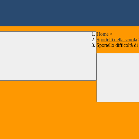
Home
>
Sportelli della scuola
Sportello difficoltà 