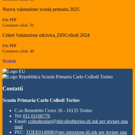
Nuova valutazione scuola primaria 2025
File PDF
Contatore click: 52
Criteri Valutazione edcivica_DDCollodi 2024
File PDF
Contatore click: 49
Notizie
Scuola Primaria Carlo Collodi Torino
Contatti
Scuola Primaria Carlo Collodi Torino
C.so Benedetto Croce 26 - 10135 Torino
Tel:
011 01166770
Email:
collodirodari@ddcolloditorino.it
Link per inviare una
mail
PEC:
TOEE01400B@pec.istruzione.it
Link per inviare una