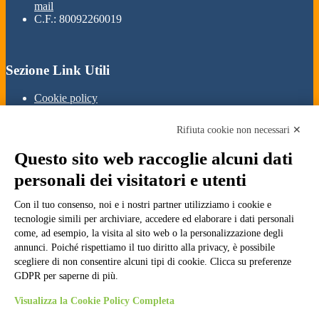
mail
C.F.: 80092260019
Sezione Link Utili
Cookie policy
Note legali
Informativa Privacy
Rifiuta cookie non necessari ✕
Ufficio Relazioni con il Pubblico
Dichiarazione di accessibilità
Questo sito web raccoglie alcuni dati
Obiettivi di accessibilità
Whistleblowing
personali dei visitatori e utenti
Gestione consensi cookie
Amministrazione trasparente
Con il tuo consenso, noi e i nostri partner utilizziamo i cookie e
tecnologie simili per archiviare, accedere ed elaborare i dati personali
Pagina visualizzata
5724
volte
come, ad esempio, la visita al sito web o la personalizzazione degli
annunci. Poiché rispettiamo il tuo diritto alla privacy, è possibile
Sezione Copyright
scegliere di non consentire alcuni tipi di cookie. Clicca su preferenze
GDPR per saperne di più.
Copyright 2026 | Engineered and powered by Gruppo Spaggiari
Visualizza la Cookie Policy Completa
Parma S.p.A. | Divisione Publishing & New Social Media
Disclaimer trattamento dati personali