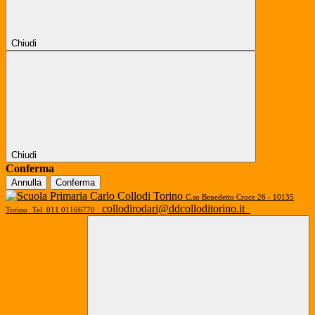
Chiudi
Chiudi
Conferma
Annulla
Conferma
C.so Benedetto Croce 26 - 10135
collodirodari@ddcolloditorino.it
Torino
Tel. 011 01166770