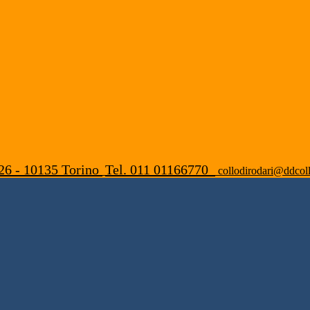
26 - 10135 Torino
Tel. 011 01166770
collodirodari@ddcoll