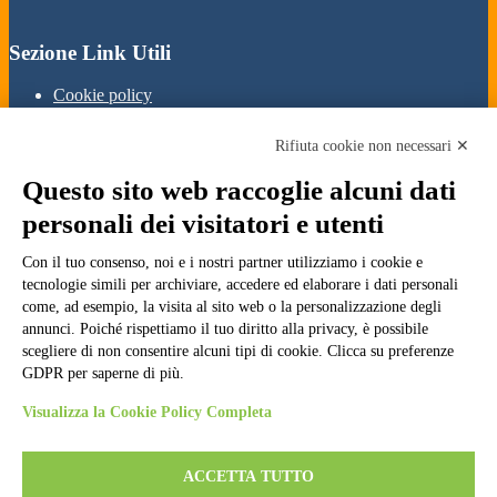
Sezione Link Utili
Cookie policy
Note legali
Informativa Privacy
Rifiuta cookie non necessari ✕
Ufficio Relazioni con il Pubblico
Dichiarazione di accessibilità
Questo sito web raccoglie alcuni dati
Obiettivi di accessibilità
Whistleblowing
personali dei visitatori e utenti
Gestione consensi cookie
Amministrazione trasparente
Con il tuo consenso, noi e i nostri partner utilizziamo i cookie e
tecnologie simili per archiviare, accedere ed elaborare i dati personali
Pagina visualizzata
354224
volte
come, ad esempio, la visita al sito web o la personalizzazione degli
annunci. Poiché rispettiamo il tuo diritto alla privacy, è possibile
Sezione Copyright
scegliere di non consentire alcuni tipi di cookie. Clicca su preferenze
GDPR per saperne di più.
Copyright 2026 | Engineered and powered by Gruppo Spaggiari
Visualizza la Cookie Policy Completa
Parma S.p.A. | Divisione Publishing & New Social Media
Disclaimer trattamento dati personali
ACCETTA TUTTO