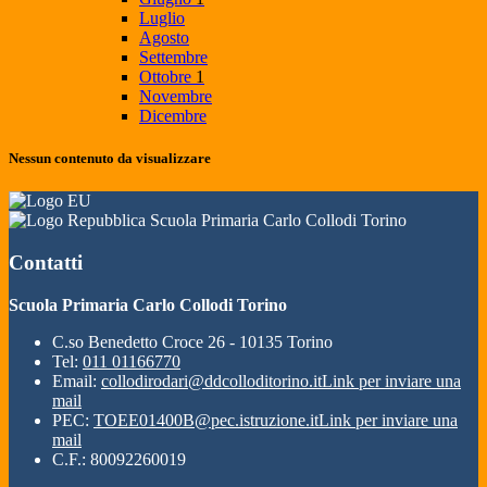
Luglio
Agosto
Settembre
Ottobre
1
Novembre
Dicembre
Nessun contenuto da visualizzare
Scuola Primaria Carlo Collodi Torino
Contatti
Scuola Primaria Carlo Collodi Torino
C.so Benedetto Croce 26 - 10135 Torino
Tel:
011 01166770
Email:
collodirodari@ddcolloditorino.it
Link per inviare una
mail
PEC:
TOEE01400B@pec.istruzione.it
Link per inviare una
mail
C.F.: 80092260019