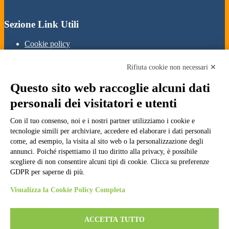
Sezione Link Utili
Cookie policy
Note legali
Informativa Privacy
Rifiuta cookie non necessari ✕
Ufficio Relazioni con il Pubblico
Dichiarazione di accessibilità
Questo sito web raccoglie alcuni dati
Obiettivi di accessibilità
Whistleblowing
personali dei visitatori e utenti
Gestione consensi cookie
Amministrazione trasparente
Con il tuo consenso, noi e i nostri partner utilizziamo i cookie e
tecnologie simili per archiviare, accedere ed elaborare i dati personali
Pagina visualizzata
353898
volte
come, ad esempio, la visita al sito web o la personalizzazione degli
annunci. Poiché rispettiamo il tuo diritto alla privacy, è possibile
Sezione Copyright
scegliere di non consentire alcuni tipi di cookie. Clicca su preferenze
GDPR per saperne di più.
Copyright 2026 | Engineered and powered by Gruppo Spaggiari
Visualizza la Cookie Policy Completa
Parma S.p.A. | Divisione Publishing & New Social Media
Disclaimer trattamento dati personali
ACCETTA TUTTO