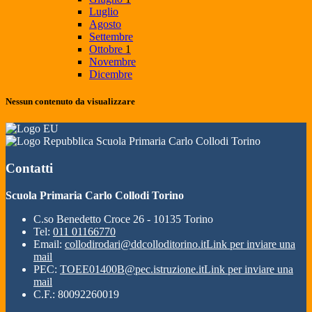
Luglio
Agosto
Settembre
Ottobre
1
Novembre
Dicembre
Nessun contenuto da visualizzare
Scuola Primaria Carlo Collodi Torino
Contatti
Scuola Primaria Carlo Collodi Torino
C.so Benedetto Croce 26 - 10135 Torino
Tel:
011 01166770
Email:
collodirodari@ddcolloditorino.it
Link per inviare una
mail
PEC:
TOEE01400B@pec.istruzione.it
Link per inviare una
mail
C.F.: 80092260019