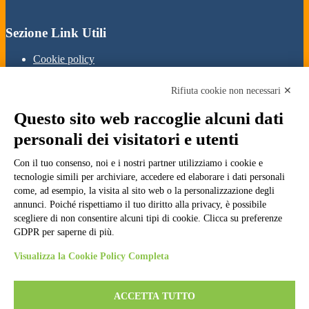
Sezione Link Utili
Cookie policy
Note legali
Informativa Privacy
Rifiuta cookie non necessari ✕
Ufficio Relazioni con il Pubblico
Dichiarazione di accessibilità
Questo sito web raccoglie alcuni dati
Obiettivi di accessibilità
Whistleblowing
personali dei visitatori e utenti
Gestione consensi cookie
Amministrazione trasparente
Con il tuo consenso, noi e i nostri partner utilizziamo i cookie e
tecnologie simili per archiviare, accedere ed elaborare i dati personali
Pagina visualizzata
354151
volte
come, ad esempio, la visita al sito web o la personalizzazione degli
annunci. Poiché rispettiamo il tuo diritto alla privacy, è possibile
Sezione Copyright
scegliere di non consentire alcuni tipi di cookie. Clicca su preferenze
GDPR per saperne di più.
Copyright 2026 | Engineered and powered by Gruppo Spaggiari
Visualizza la Cookie Policy Completa
Parma S.p.A. | Divisione Publishing & New Social Media
Disclaimer trattamento dati personali
ACCETTA TUTTO