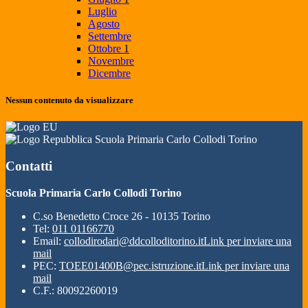
Luglio
Agosto
Settembre
Ottobre
1
Novembre
Dicembre
Nessun contenuto da visualizzare
Scuola Primaria Carlo Collodi Torino
Contatti
Scuola Primaria Carlo Collodi Torino
C.so Benedetto Croce 26 - 10135 Torino
Tel:
011 01166770
Email:
collodirodari@ddcolloditorino.it
Link per inviare una
mail
PEC:
TOEE01400B@pec.istruzione.it
Link per inviare una
mail
C.F.: 80092260019