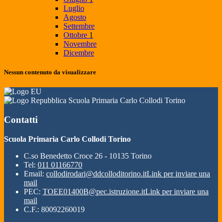
Luglio
Agosto
Settembre
Ottobre
1
Novembre
Dicembre
Nessun contenuto da visualizzare
Scuola Primaria Carlo Collodi Torino
Contatti
Scuola Primaria Carlo Collodi Torino
C.so Benedetto Croce 26 - 10135 Torino
Tel:
011 01166770
Email:
collodirodari@ddcolloditorino.it
Link per inviare una
mail
PEC:
TOEE01400B@pec.istruzione.it
Link per inviare una
mail
C.F.: 80092260019