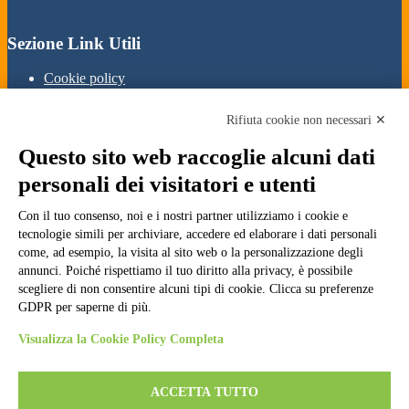
Sezione Link Utili
Cookie policy
Note legali
Informativa Privacy
Rifiuta cookie non necessari ✕
Ufficio Relazioni con il Pubblico
Dichiarazione di accessibilità
Questo sito web raccoglie alcuni dati
Obiettivi di accessibilità
Whistleblowing
personali dei visitatori e utenti
Gestione consensi cookie
Amministrazione trasparente
Con il tuo consenso, noi e i nostri partner utilizziamo i cookie e
tecnologie simili per archiviare, accedere ed elaborare i dati personali
Pagina visualizzata
353900
volte
come, ad esempio, la visita al sito web o la personalizzazione degli
annunci. Poiché rispettiamo il tuo diritto alla privacy, è possibile
Sezione Copyright
scegliere di non consentire alcuni tipi di cookie. Clicca su preferenze
GDPR per saperne di più.
Copyright 2026 | Engineered and powered by Gruppo Spaggiari
Visualizza la Cookie Policy Completa
Parma S.p.A. | Divisione Publishing & New Social Media
Disclaimer trattamento dati personali
ACCETTA TUTTO